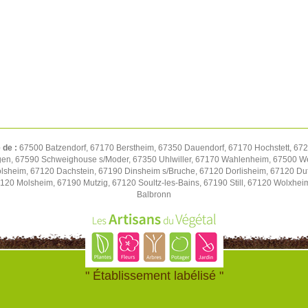
 de :
67500 Batzendorf, 67170 Berstheim, 67350 Dauendorf, 67170 Hochstett, 672
gen, 67590 Schweighouse s/Moder, 67350 Uhlwiller, 67170 Wahlenheim, 67500 We
volsheim, 67120 Dachstein, 67190 Dinsheim s/Bruche, 67120 Dorlisheim, 67120 D
7120 Molsheim, 67190 Mutzig, 67120 Soultz-les-Bains, 67190 Still, 67120 Wolxhe
Balbronn
" Établissement labélisé "