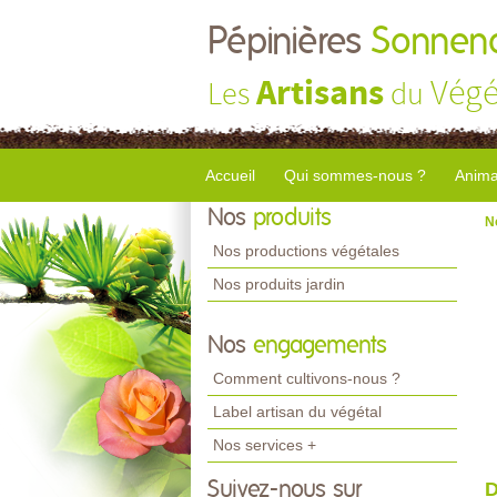
Pépinières
Sonnend
Artisans
Végé
Les
du
Accueil
Qui sommes-nous ?
Anima
Nos
produits
N
Nos productions végétales
Nos produits jardin
Nos
engagements
Comment cultivons-nous ?
Label artisan du végétal
Nos services +
Suivez-nous sur
D