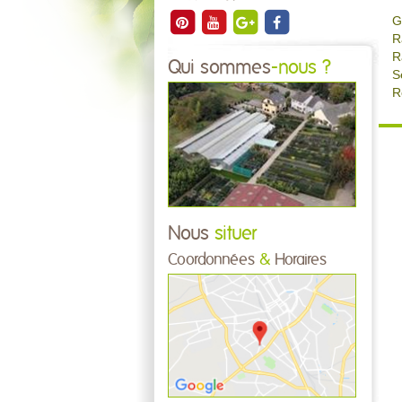
G
R
R
Qui sommes
-nous ?
S
R
Nous
situer
Coordonnées
&
Horaires