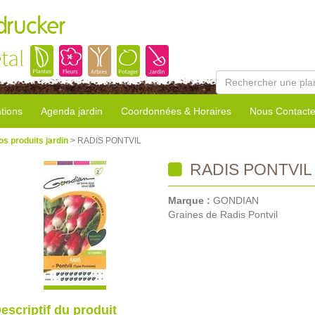
rucker
tal
tions
Agenda jardin
Coordonnées & Horaires
Nous Contacte
os produits jardin
> RADIS PONTVIL
RADIS PONTVIL
Marque :
GONDIAN
Graines de Radis Pontvil
escriptif du produit