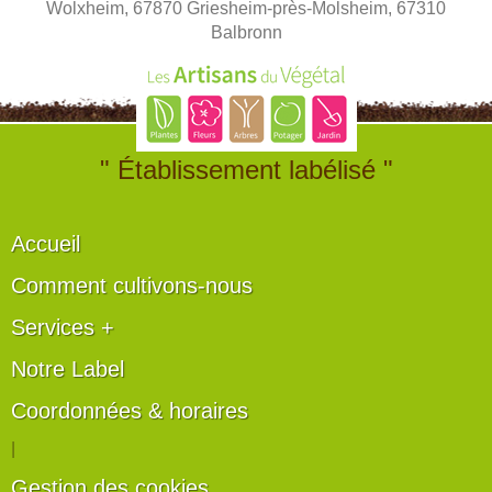
Wolxheim, 67870 Griesheim-près-Molsheim, 67310
Balbronn
" Établissement labélisé "
Accueil
Comment cultivons-nous
Services +
Notre Label
Coordonnées & horaires
|
Gestion des cookies