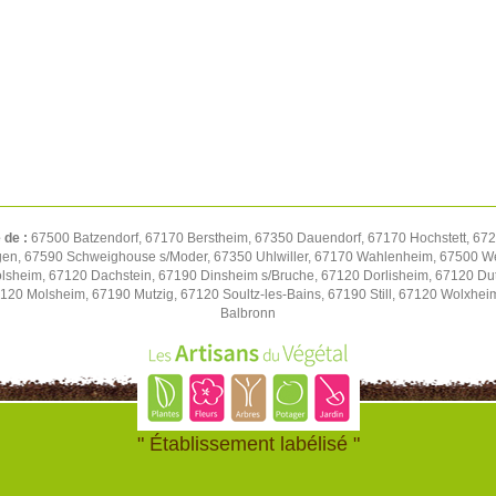
 de :
67500 Batzendorf, 67170 Berstheim, 67350 Dauendorf, 67170 Hochstett, 672
gen, 67590 Schweighouse s/Moder, 67350 Uhlwiller, 67170 Wahlenheim, 67500 We
volsheim, 67120 Dachstein, 67190 Dinsheim s/Bruche, 67120 Dorlisheim, 67120 D
7120 Molsheim, 67190 Mutzig, 67120 Soultz-les-Bains, 67190 Still, 67120 Wolxhe
Balbronn
" Établissement labélisé "