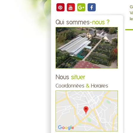
G
V
l
Qui sommes
-nous ?
Nous
situer
Coordonnées
&
Horaires