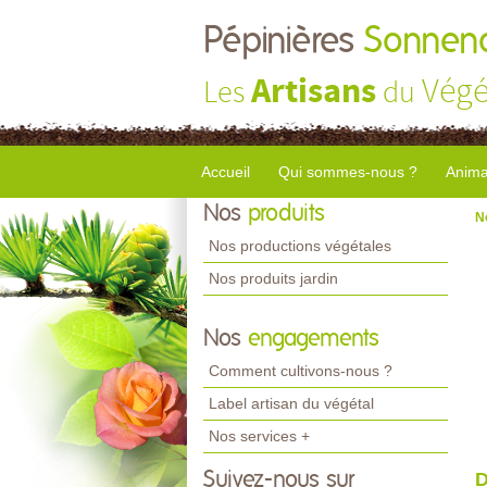
Pépinières
Sonnend
Artisans
Végé
Les
du
Accueil
Qui sommes-nous ?
Anima
Nos
produits
N
Nos productions végétales
Nos produits jardin
Nos
engagements
Comment cultivons-nous ?
Label artisan du végétal
Nos services +
Suivez-nous sur
D