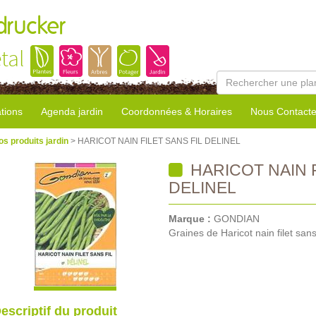
rucker
tal
tions
Agenda jardin
Coordonnées & Horaires
Nous Contacte
os produits jardin
> HARICOT NAIN FILET SANS FIL DELINEL
HARICOT NAIN F
DELINEL
Marque :
GONDIAN
Graines de Haricot nain filet sans 
escriptif du produit