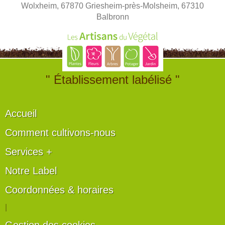
Wolxheim, 67870 Griesheim-près-Molsheim, 67310
Balbronn
" Établissement labélisé "
Accueil
Comment cultivons-nous
Services +
Notre Label
Coordonnées & horaires
|
Gestion des cookies