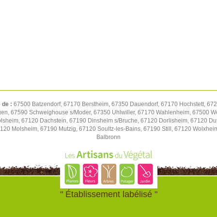
 de :
67500 Batzendorf, 67170 Berstheim, 67350 Dauendorf, 67170 Hochstett, 672
gen, 67590 Schweighouse s/Moder, 67350 Uhlwiller, 67170 Wahlenheim, 67500 We
volsheim, 67120 Dachstein, 67190 Dinsheim s/Bruche, 67120 Dorlisheim, 67120 D
7120 Molsheim, 67190 Mutzig, 67120 Soultz-les-Bains, 67190 Still, 67120 Wolxhe
Balbronn
" Établissement labélisé "