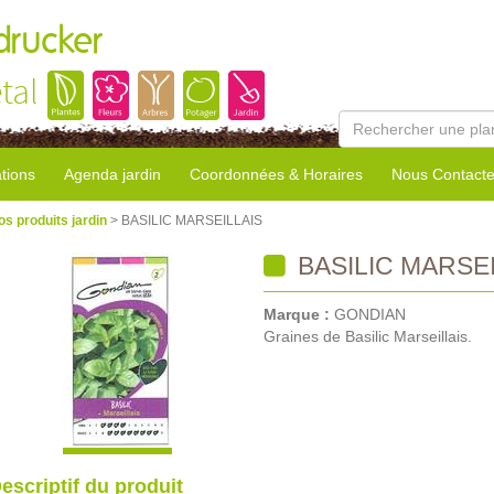
rucker
tal
tions
Agenda jardin
Coordonnées & Horaires
Nous Contacte
os produits jardin
> BASILIC MARSEILLAIS
BASILIC MARSEI
Marque :
GONDIAN
Graines de Basilic Marseillais.
escriptif du produit