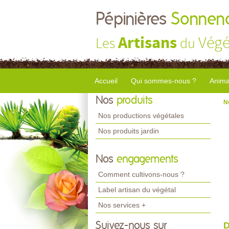
Pépinières
Sonnend
Artisans
Végé
Les
du
Accueil
Qui sommes-nous ?
Anima
Nos
produits
N
Nos productions végétales
Nos produits jardin
Nos
engagements
Comment cultivons-nous ?
Label artisan du végétal
Nos services +
Suivez-nous sur
D