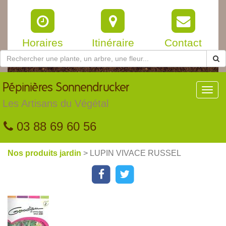
Horaires
Itinéraire
Contact
Pépinières
Sonnendrucker
Toggl
navig
Les Artisans du Végétal
03 88 69 60 56
Nos produits jardin
> LUPIN VIVACE RUSSEL