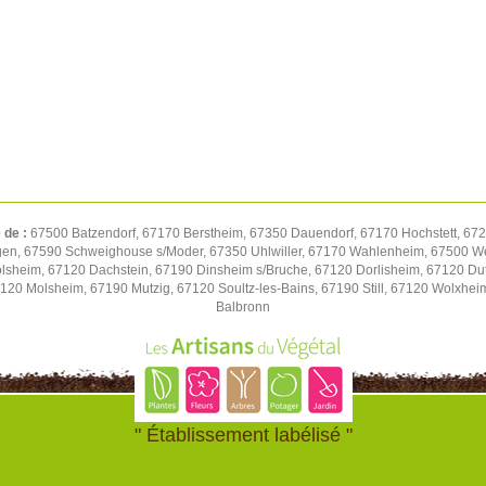
 de :
67500 Batzendorf, 67170 Berstheim, 67350 Dauendorf, 67170 Hochstett, 672
gen, 67590 Schweighouse s/Moder, 67350 Uhlwiller, 67170 Wahlenheim, 67500 We
volsheim, 67120 Dachstein, 67190 Dinsheim s/Bruche, 67120 Dorlisheim, 67120 D
7120 Molsheim, 67190 Mutzig, 67120 Soultz-les-Bains, 67190 Still, 67120 Wolxhe
Balbronn
" Établissement labélisé "