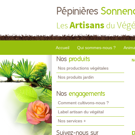
Pépinières
Sonnend
Artisans
Végé
Les
du
Accueil
Qui sommes-nous ?
Anima
Nos
produits
N
Nos productions végétales
Nos produits jardin
Nos
engagements
Comment cultivons-nous ?
Label artisan du végétal
Nos services +
Suivez-nous sur
D