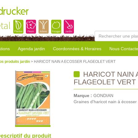
rucker
tal
tions
Agenda jardin
Coordonnées & Horaires
Nous Contacte
os produits jardin
> HARICOT NAIN A ECOSSER FLAGEOLET VERT
HARICOT NAIN 
FLAGEOLET VERT
Marque :
GONDIAN
Graines d'haricot nain à écosser 
escriptif du produit