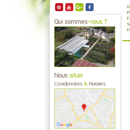
G
P
F
Qui sommes
-nous ?
S
F
Nous
situer
Coordonnées
&
Horaires