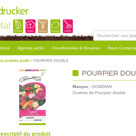
rucker
tal
tions
Agenda jardin
Coordonnées & Horaires
Nous Contacte
os produits jardin
> POURPIER DOUBLE
POURPIER DOU
Marque :
GONDIAN
Graines de Pourpier double
escriptif du produit