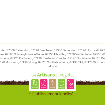
 de :
67500 Batzendorf, 67170 Berstheim, 67350 Dauendorf, 67170 Hochstett, 672
gen, 67590 Schweighouse s/Moder, 67350 Uhlwiller, 67170 Wahlenheim, 67500 We
volsheim, 67120 Dachstein, 67190 Dinsheim s/Bruche, 67120 Dorlisheim, 67120 D
7120 Molsheim, 67190 Mutzig, 67120 Soultz-les-Bains, 67190 Still, 67120 Wolxhe
Balbronn
" Établissement labélisé "