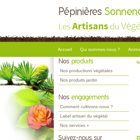
Pépinières
Sonnend
Artisans
Végé
Les
du
Accueil
Qui sommes-nous ?
Anima
Nos
produits
N
Nos productions végétales
Nos produits jardin
Nos
engagements
Comment cultivons-nous ?
Label artisan du végétal
Nos services +
Suivez-nous sur
D