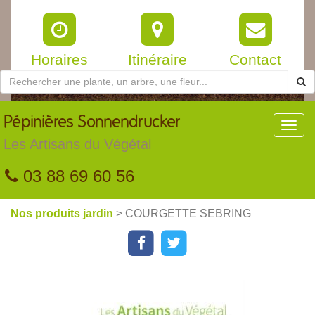
Horaires
Itinéraire
Contact
Pépinières
Sonnendrucker
Toggl
navig
Les Artisans du Végétal
03 88 69 60 56
Nos produits jardin
> COURGETTE SEBRING