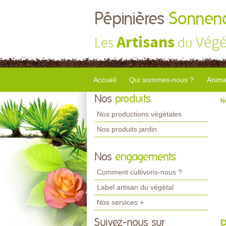
Pépinières
Sonnend
Artisans
Végé
Les
du
Accueil
Qui sommes-nous ?
Anima
Nos
produits
N
Nos productions végétales
Nos produits jardin
Nos
engagements
Comment cultivons-nous ?
Label artisan du végétal
Nos services +
Suivez-nous sur
D