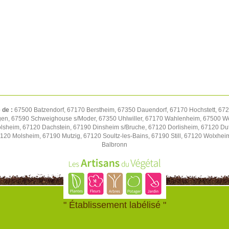
 de :
67500 Batzendorf, 67170 Berstheim, 67350 Dauendorf, 67170 Hochstett, 672
gen, 67590 Schweighouse s/Moder, 67350 Uhlwiller, 67170 Wahlenheim, 67500 We
volsheim, 67120 Dachstein, 67190 Dinsheim s/Bruche, 67120 Dorlisheim, 67120 D
7120 Molsheim, 67190 Mutzig, 67120 Soultz-les-Bains, 67190 Still, 67120 Wolxhe
Balbronn
" Établissement labélisé "