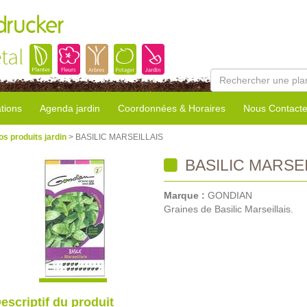
rucker
tal
tions
Agenda jardin
Coordonnées & Horaires
Nous Contacte
os produits jardin
> BASILIC MARSEILLAIS
BASILIC MARSEI
Marque :
GONDIAN
Graines de Basilic Marseillais.
escriptif du produit