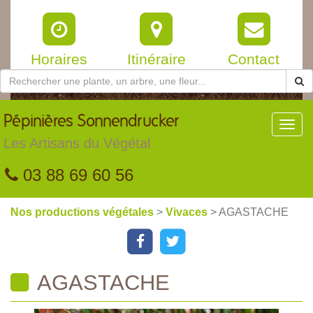
Horaires
Itinéraire
Contact
Pépinières
Sonnendrucker
Toggl
navig
Les Artisans du Végétal
03 88 69 60 56
Nos productions végétales
>
Vivaces
> AGASTACHE
AGASTACHE