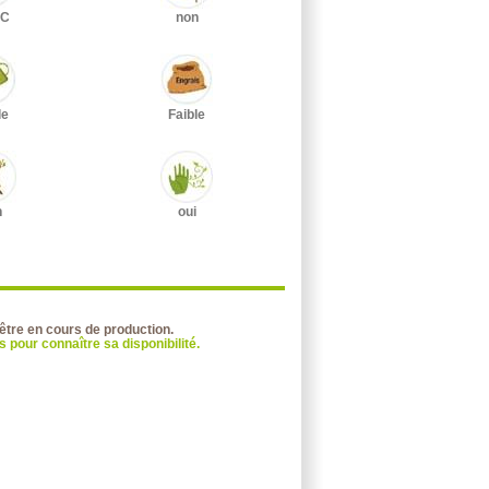
°C
non
le
Faible
n
oui
 être en cours de production.
 pour connaître sa disponibilité.