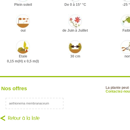
Plein soleil
De 0 à 15° °C
-25 
oui
de Juin à Juillet
Faib
Etale
30 cm
no
0,15 m(H) x 0,5 m(l)
Nos offres
La plante peut
Contactez-nous
aethionema membranaceum
Retour à la liste