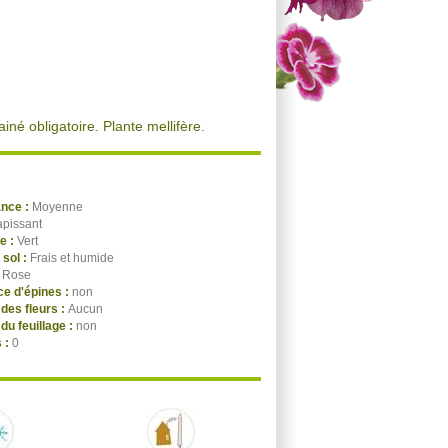
ainé obligatoire. Plante mellifère.
ance :
Moyenne
apissant
ge :
Vert
 sol :
Frais et humide
:
Rose
e d'épines :
non
des fleurs :
Aucun
du feuillage :
non
 :
0