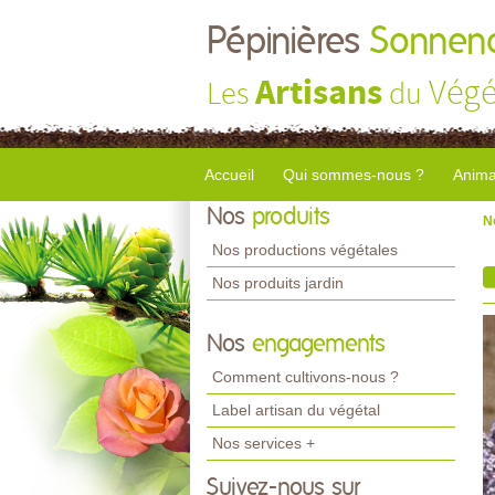
Pépinières
Sonnend
Artisans
Végé
Les
du
Accueil
Qui sommes-nous ?
Anima
Nos
produits
N
Nos productions végétales
Nos produits jardin
Nos
engagements
Comment cultivons-nous ?
Label artisan du végétal
Nos services +
Suivez-nous sur