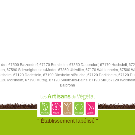
 de :
67500 Batzendorf, 67170 Berstheim, 67350 Dauendorf, 67170 Hochstett, 672
gen, 67590 Schweighouse s/Moder, 67350 Uhlwiller, 67170 Wahlenheim, 67500 We
volsheim, 67120 Dachstein, 67190 Dinsheim s/Bruche, 67120 Dorlisheim, 67120 D
7120 Molsheim, 67190 Mutzig, 67120 Soultz-les-Bains, 67190 Still, 67120 Wolxhe
Balbronn
" Établissement labélisé "