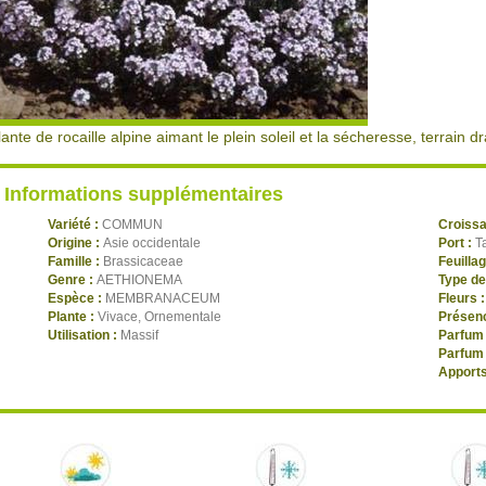
lante de rocaille alpine aimant le plein soleil et la sécheresse, terrain dr
Informations supplémentaires
Variété :
COMMUN
Croiss
Origine :
Asie occidentale
Port :
T
Famille :
Brassicaceae
Feuilla
Genre :
AETHIONEMA
Type de
Espèce :
MEMBRANACEUM
Fleurs 
Plante :
Vivace, Ornementale
Présenc
Utilisation :
Massif
Parfum 
Parfum 
Apports