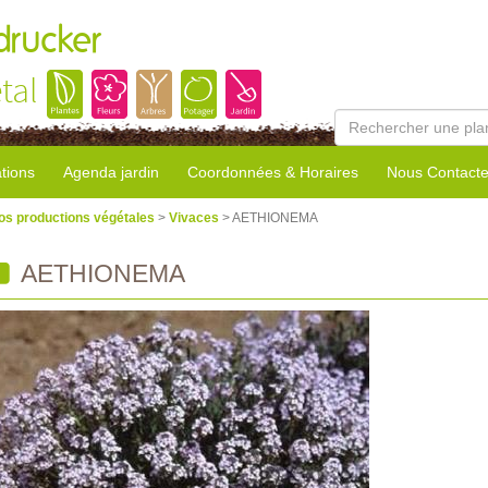
rucker
tal
tions
Agenda jardin
Coordonnées & Horaires
Nous Contacte
os productions végétales
>
Vivaces
> AETHIONEMA
AETHIONEMA