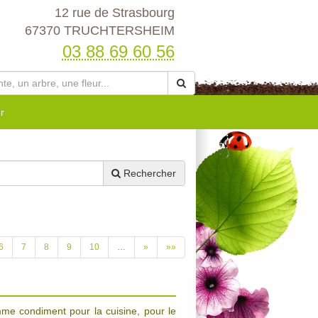
12 rue de Strasbourg
67370 TRUCHTERSHEIM
03 88 69 60 56
r
Rechercher
6
7
8
9
10
…
»
»»
omme condiment pour la cuisine, pour le