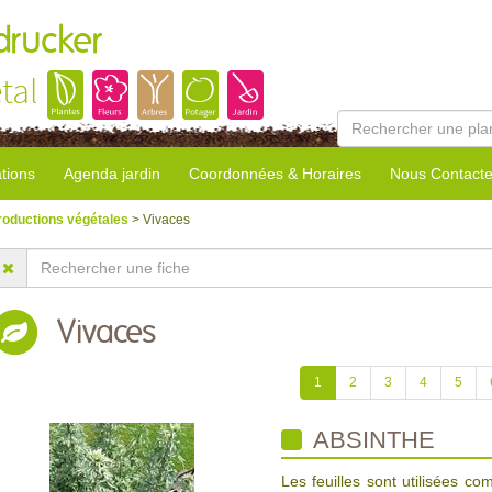
rucker
tal
tions
Agenda jardin
Coordonnées & Horaires
Nous Contacte
roductions végétales
> Vivaces
Vivaces
1
2
3
4
5
ABSINTHE
Les feuilles sont utilisées c