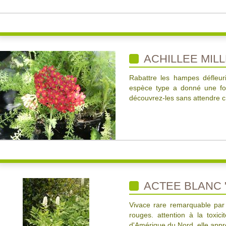
ACHILLEE MILL
Rabattre les hampes défleur
espèce type a donné une fou
découvrez-les sans attendre c
ACTEE BLANC 
Vivace rare remarquable par 
rouges. attention à la toxici
d'Amérique du Nord, elle appré