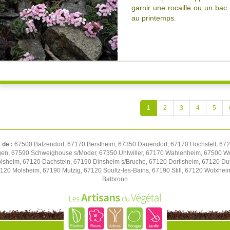
garnir une rocaille ou un bac
au printemps.
1
2
3
4
5
 de :
67500 Batzendorf, 67170 Berstheim, 67350 Dauendorf, 67170 Hochstett, 672
gen, 67590 Schweighouse s/Moder, 67350 Uhlwiller, 67170 Wahlenheim, 67500 We
volsheim, 67120 Dachstein, 67190 Dinsheim s/Bruche, 67120 Dorlisheim, 67120 D
7120 Molsheim, 67190 Mutzig, 67120 Soultz-les-Bains, 67190 Still, 67120 Wolxhe
Balbronn