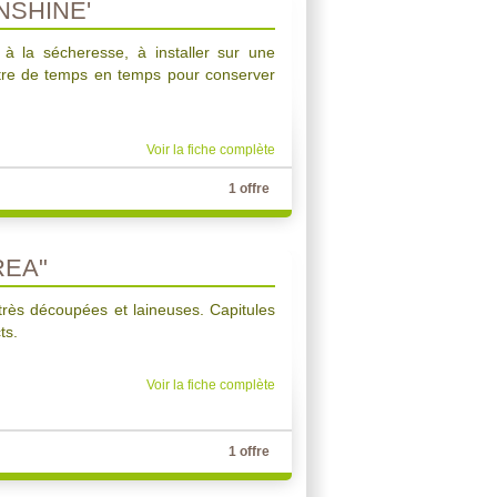
NSHINE'
t à la sécheresse, à installer sur une
ttre de temps en temps pour conserver
Voir la fiche complète
1 offre
REA"
très découpées et laineuses. Capitules
ts.
Voir la fiche complète
1 offre