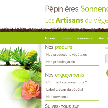
Pépinières
Sonnend
Artisans
Végé
Les
du
Accueil
Qui sommes-nous ?
Anima
Nos
produits
P
Nos productions végétales
Nos produits jardin
Nos
engagements
Comment cultivons-nous ?
Label artisan du végétal
Nos services +
Suivez-nous sur