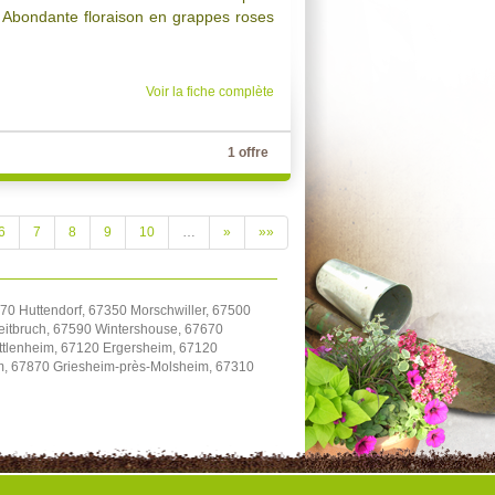
. Abondante floraison en grappes roses
Voir la fiche complète
1 offre
6
7
8
9
10
…
»
»»
70 Huttendorf, 67350 Morschwiller, 67500
itbruch, 67590 Wintershouse, 67670
uttlenheim, 67120 Ergersheim, 67120
im, 67870 Griesheim-près-Molsheim, 67310