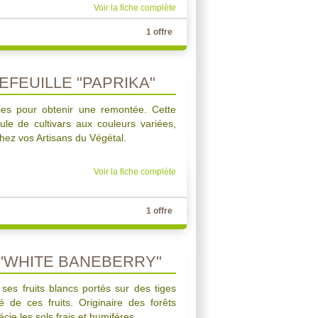
Voir la fiche complète
1 offre
EFEUILLE "PAPRIKA"
ies pour obtenir une remontée. Cette
le de cultivars aux couleurs variées,
hez vos Artisans du Végétal.
Voir la fiche complète
1 offre
"WHITE BANEBERRY"
ses fruits blancs portés sur des tiges
té de ces fruits. Originaire des forêts
cie les sols frais et humifères.