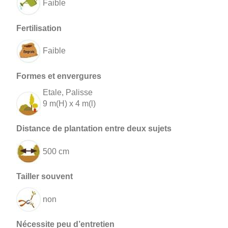
Faible
Faible
Etale, Palisse
9 m(H) x 4 m(l)
500 cm
non