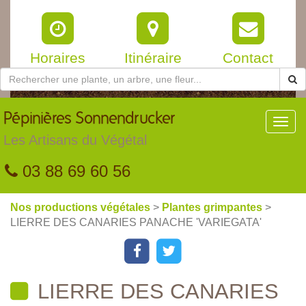
Horaires
Itinéraire
Contact
Pépinières
Sonnendrucker
Toggl
navig
Les Artisans du Végétal
03 88 69 60 56
Nos productions végétales
>
Plantes grimpantes
>
LIERRE DES CANARIES PANACHE 'VARIEGATA'
LIERRE DES CANARIES