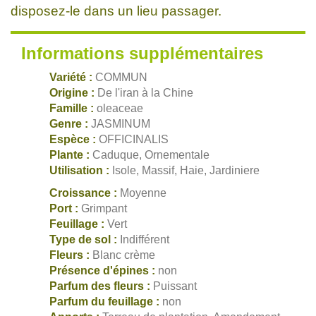
disposez-le dans un lieu passager.
Informations supplémentaires
Variété :
COMMUN
Origine :
De l'iran à la Chine
Famille :
oleaceae
Genre :
JASMINUM
Espèce :
OFFICINALIS
Plante :
Caduque, Ornementale
Utilisation :
Isole, Massif, Haie, Jardiniere
Croissance :
Moyenne
Port :
Grimpant
Feuillage :
Vert
Type de sol :
Indifférent
Fleurs :
Blanc crème
Présence d'épines :
non
Parfum des fleurs :
Puissant
Parfum du feuillage :
non