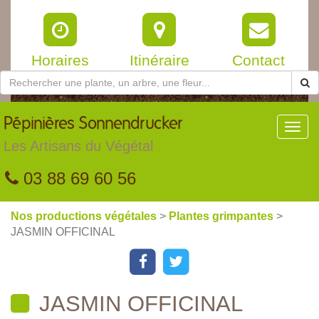
Horaires
Itinéraire
Contact
Pépinières
Sonnendrucker
Toggl
navig
Les Artisans du Végétal
03 88 69 60 56
Nos productions végétales
>
Plantes grimpantes
>
JASMIN OFFICINAL
JASMIN OFFICINAL