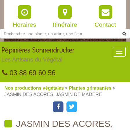
Horaires
Itinéraire
Contact
Pépinières
Sonnendrucker
Toggl
navig
Les Artisans du Végétal
03 88 69 60 56
Nos productions végétales
>
Plantes grimpantes
>
JASMIN DES ACORES, JASMIN DE MADERE
JASMIN DES ACORES,