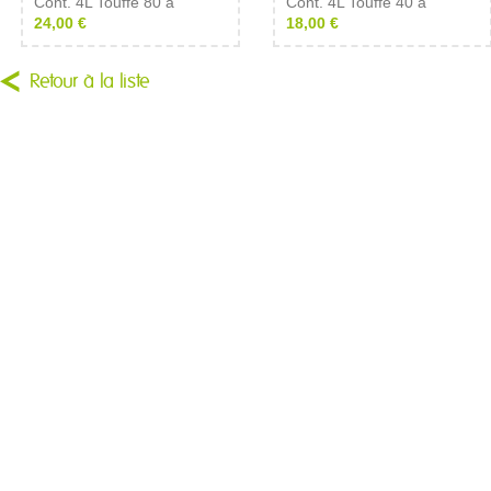
Cont. 4L Touffe 80 à
Cont. 4L Touffe 40 à
24,00 €
18,00 €
Retour à la liste