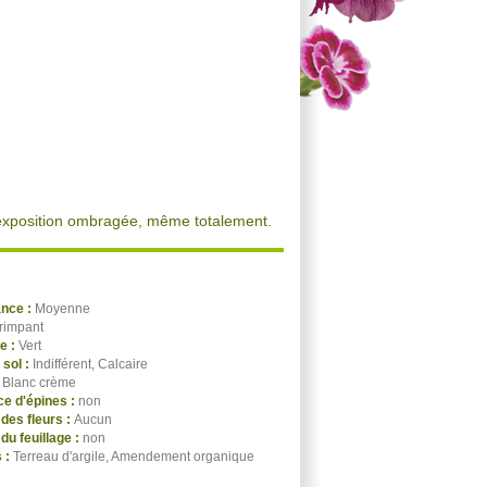
n exposition ombragée, même totalement.
ance :
Moyenne
rimpant
ge :
Vert
 sol :
Indifférent, Calcaire
:
Blanc crème
e d'épines :
non
des fleurs :
Aucun
du feuillage :
non
 :
Terreau d'argile, Amendement organique