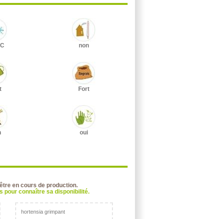
°C
non
t
Fort
n
oui
 être en cours de production.
 pour connaître sa disponibilité.
hortensia grimpant