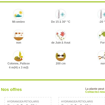
Mi-ombre
De 15 à 30° °C
-20 
non
de Juin à Aout
For
Colonne, Palisse
200 cm
no
4 m(H) x 3 m(l)
Nos offres
La plante peut
Contactez-nous
HYDRANGEA PETIOLARIS
HYDRANGEA PETIOLARIS