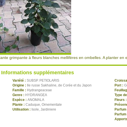
lante grimpante à fleurs blanches mellifères en ombelles. A planter e
Informations supplémentaires
Variété :
SUBSP. PETIOLARIS
Croiss
Origine :
Ile russe Sakhaline, de Corée et du Japon
Port :
G
Famille :
Hydrangeaceae
Feuilla
Genre :
HYDRANGEA
Type de
Espèce :
ANOMALA
Fleurs 
Plante :
Caduque, Ornementale
Présenc
Utilisation :
Isole, Jardiniere
Parfum 
Parfum 
Apports