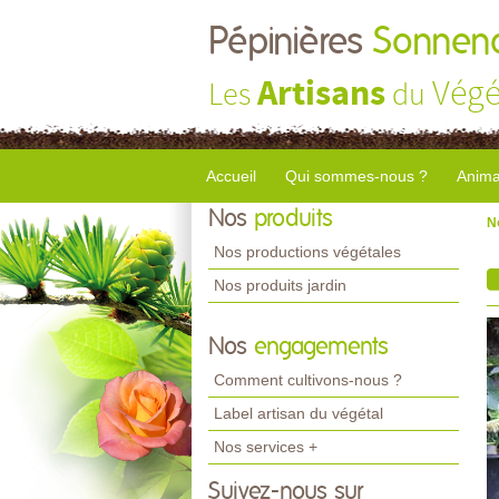
Pépinières
Sonnend
Artisans
Végé
Les
du
Accueil
Qui sommes-nous ?
Anima
Nos
produits
N
Nos productions végétales
Nos produits jardin
Nos
engagements
Comment cultivons-nous ?
Label artisan du végétal
Nos services +
Suivez-nous sur