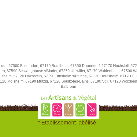
 de :
67500 Batzendorf, 67170 Berstheim, 67350 Dauendorf, 67170 Hochstett, 672
gen, 67590 Schweighouse s/Moder, 67350 Uhlwiller, 67170 Wahlenheim, 67500 We
volsheim, 67120 Dachstein, 67190 Dinsheim s/Bruche, 67120 Dorlisheim, 67120 D
7120 Molsheim, 67190 Mutzig, 67120 Soultz-les-Bains, 67190 Still, 67120 Wolxhe
Balbronn
" Établissement labélisé "