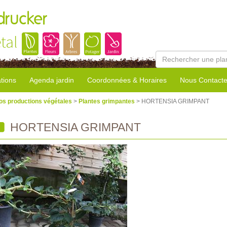
rucker
tal
tions
Agenda jardin
Coordonnées & Horaires
Nous Contacte
os productions végétales
>
Plantes grimpantes
> HORTENSIA GRIMPANT
HORTENSIA GRIMPANT