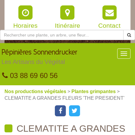
Horaires
Itinéraire
Contact
Pépinières
Sonnendrucker
Toggl
navig
Les Artisans du Végétal
03 88 69 60 56
Nos productions végétales
>
Plantes grimpantes
>
CLEMATITE A GRANDES FLEURS 'THE PRESIDENT'
CLEMATITE A GRANDES