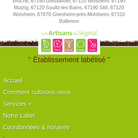
Bruche, 67190 Gresswiller, 67120 Molsheim, 67190
Mutzig, 67120 Soultz-les-Bains, 67190 Still, 67120
Wolxheim, 67870 Griesheim-près-Molsheim, 67310
Balbronn
" Établissement labélisé "
Accueil
Comment cultivons-nous
Services +
Notre Label
Coordonnées & horaires
|