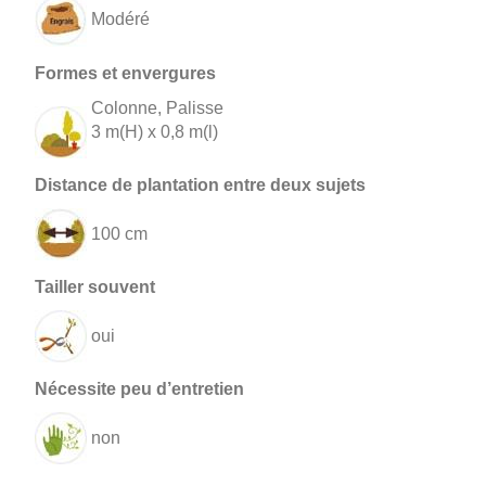
Modéré
Colonne, Palisse
3 m(H) x 0,8 m(l)
100 cm
oui
non