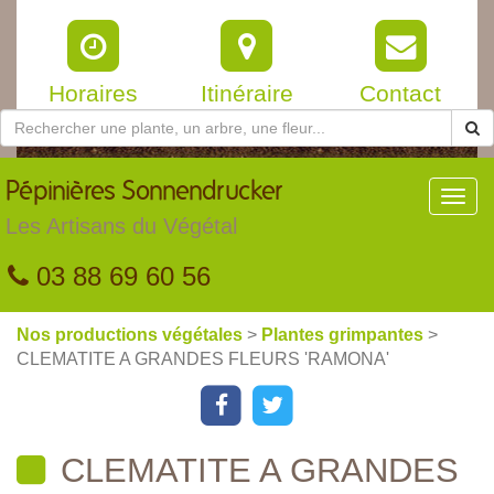
Horaires
Itinéraire
Contact
Pépinières
Sonnendrucker
Toggl
navig
Les Artisans du Végétal
03 88 69 60 56
Nos productions végétales
>
Plantes grimpantes
>
CLEMATITE A GRANDES FLEURS 'RAMONA'
CLEMATITE A GRANDES