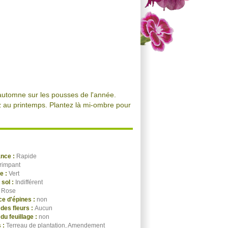
l'automne sur les pousses de l'année.
isez au printemps. Plantez là mi-ombre pour
ance :
Rapide
rimpant
ge :
Vert
 sol :
Indifférent
:
Rose
e d'épines :
non
des fleurs :
Aucun
du feuillage :
non
 :
Terreau de plantation, Amendement