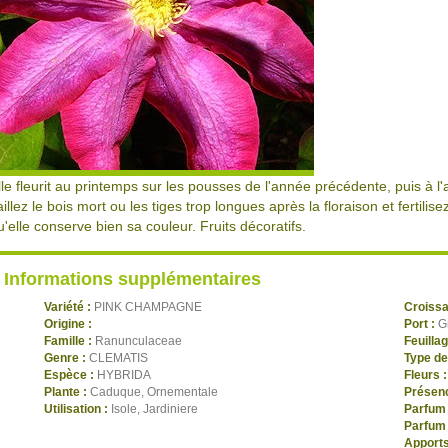
lle fleurit au printemps sur les pousses de l'année précédente, puis à 
aillez le bois mort ou les tiges trop longues après la floraison et fertil
u'elle conserve bien sa couleur. Fruits décoratifs.
Informations supplémentaires
Variété :
PINK CHAMPAGNE
Croiss
Origine :
Port :
G
Famille :
Ranunculaceae
Feuilla
Genre :
CLEMATIS
Type de
Espèce :
HYBRIDA
Fleurs 
Plante :
Caduque, Ornementale
Présenc
Utilisation :
Isole, Jardiniere
Parfum 
Parfum 
Apports