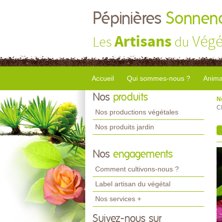
Pépinières
Sonnend
Artisans
Végé
Les
du
Accueil
Qui sommes-nous ?
Anima
Nos
produits
N
C
Nos productions végétales
Nos produits jardin
Nos
engagements
Comment cultivons-nous ?
Label artisan du végétal
Nos services +
Suivez-nous sur