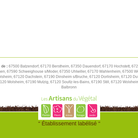
 de :
67500 Batzendorf, 67170 Berstheim, 67350 Dauendorf, 67170 Hochstett, 672
gen, 67590 Schweighouse s/Moder, 67350 Uhlwiller, 67170 Wahlenheim, 67500 We
volsheim, 67120 Dachstein, 67190 Dinsheim s/Bruche, 67120 Dorlisheim, 67120 D
7120 Molsheim, 67190 Mutzig, 67120 Soultz-les-Bains, 67190 Still, 67120 Wolxhe
Balbronn
" Établissement labélisé "