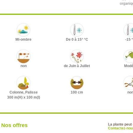
organiq
Mi-ombre
De 0 à 15° °C
-15 
non
de Juin à Juillet
Modé
Colonne, Palisse
100 cm
no
300 m(H) x 100 m(l)
Nos offres
La plante peut
Contactez-nous