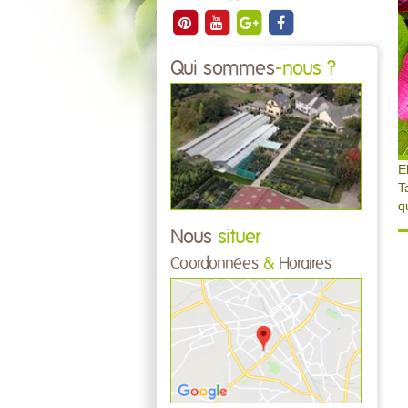
Qui sommes
-nous ?
E
T
q
Nous
situer
Coordonnées
&
Horaires