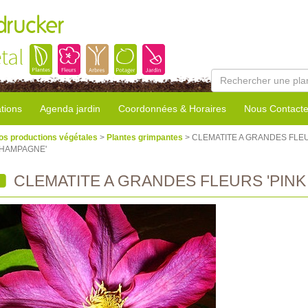
rucker
tal
tions
Agenda jardin
Coordonnées & Horaires
Nous Contacte
os productions végétales
>
Plantes grimpantes
> CLEMATITE A GRANDES FLEU
HAMPAGNE'
CLEMATITE A GRANDES FLEURS 'PIN