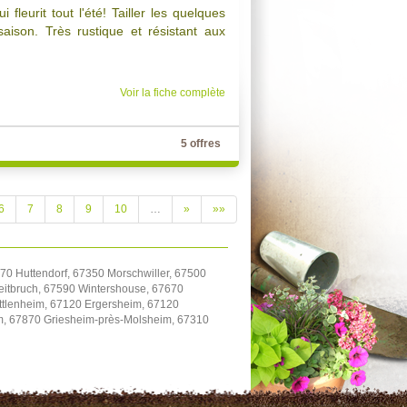
fleurit tout l'été! Tailler les quelques
aison. Très rustique et résistant aux
Voir la fiche complète
5 offres
6
7
8
9
10
…
»
»»
70 Huttendorf, 67350 Morschwiller, 67500
itbruch, 67590 Wintershouse, 67670
uttlenheim, 67120 Ergersheim, 67120
im, 67870 Griesheim-près-Molsheim, 67310