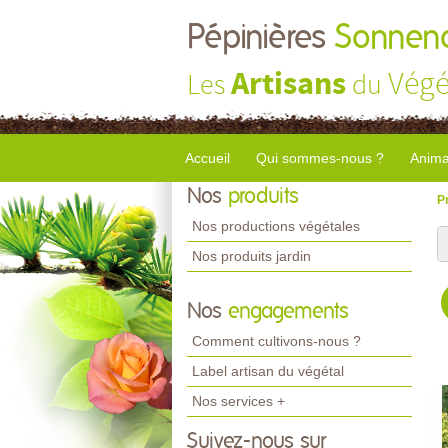
Pépinières
Sonnend
Artisans
Végé
Les
du
Accueil
Qui sommes-nous ?
Anima
Nos
produits
P
Nos productions végétales
Nos produits jardin
Nos
engagements
Comment cultivons-nous ?
Label artisan du végétal
Nos services +
Suivez-nous sur