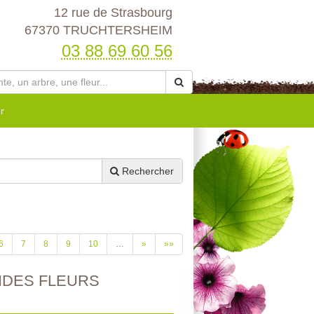
12 rue de Strasbourg
67370 TRUCHTERSHEIM
03 88 69 60 56
r
Rechercher
6
7
8
9
10
…
»
»»
NDES FLEURS