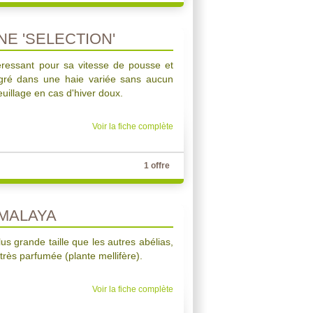
NE 'SELECTION'
téressant pour sa vitesse de pousse et
tégré dans une haie variée sans aucun
euillage en cas d'hiver doux.
Voir la fiche complète
1 offre
IMALAYA
us grande taille que les autres abélias,
 très parfumée (plante mellifère).
Voir la fiche complète