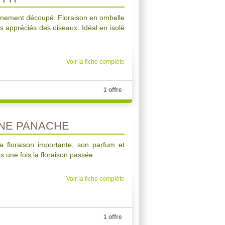
finement découpé. Floraison en ombelle
irs appréciés des oiseaux. Idéal en isolé
Voir la fiche complète
1 offre
INE PANACHE
a floraison importante, son parfum et
es une fois la floraison passée.
Voir la fiche complète
1 offre