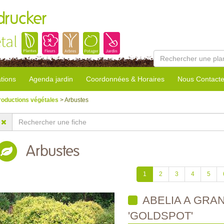
rucker
tal
tions
Agenda jardin
Coordonnées & Horaires
Nous Contacte
roductions végétales
> Arbustes
Arbustes
1
2
3
4
5
ABELIA A GRA
'GOLDSPOT'