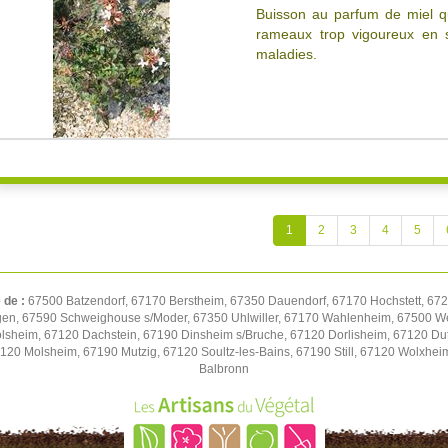
Buisson au parfum de miel qui 
rameaux trop vigoureux en s
maladies.
1
2
3
4
5
 de :
67500 Batzendorf, 67170 Berstheim, 67350 Dauendorf, 67170 Hochstett, 672
gen, 67590 Schweighouse s/Moder, 67350 Uhlwiller, 67170 Wahlenheim, 67500 We
volsheim, 67120 Dachstein, 67190 Dinsheim s/Bruche, 67120 Dorlisheim, 67120 D
7120 Molsheim, 67190 Mutzig, 67120 Soultz-les-Bains, 67190 Still, 67120 Wolxhe
Balbronn