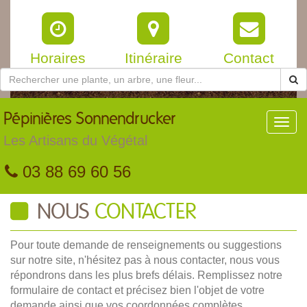
Horaires
Itinéraire
Contact
Pépinières
Sonnendrucker
Toggl
navig
Les Artisans du Végétal
03 88 69 60 56
NOUS
CONTACTER
Pour toute demande de renseignements ou suggestions
sur notre site, n'hésitez pas à nous contacter, nous vous
répondrons dans les plus brefs délais. Remplissez notre
formulaire de contact et précisez bien l'objet de votre
demande ainsi que vos coordonnées complètes.