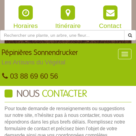
Horaires
Itinéraire
Contact
Pépinières
Sonnendrucker
Toggl
navig
Les Artisans du Végétal
03 88 69 60 56
NOUS
CONTACTER
Pour toute demande de renseignements ou suggestions
sur notre site, n'hésitez pas à nous contacter, nous vous
répondrons dans les plus brefs délais. Remplissez notre
formulaire de contact et précisez bien l'objet de votre
demande ainsi que vos coordonnées complètes.