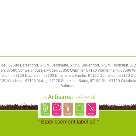
 de :
67500 Batzendorf, 67170 Berstheim, 67350 Dauendorf, 67170 Hochstett, 672
gen, 67590 Schweighouse s/Moder, 67350 Uhlwiller, 67170 Wahlenheim, 67500 We
volsheim, 67120 Dachstein, 67190 Dinsheim s/Bruche, 67120 Dorlisheim, 67120 D
7120 Molsheim, 67190 Mutzig, 67120 Soultz-les-Bains, 67190 Still, 67120 Wolxhe
Balbronn
" Établissement labélisé "