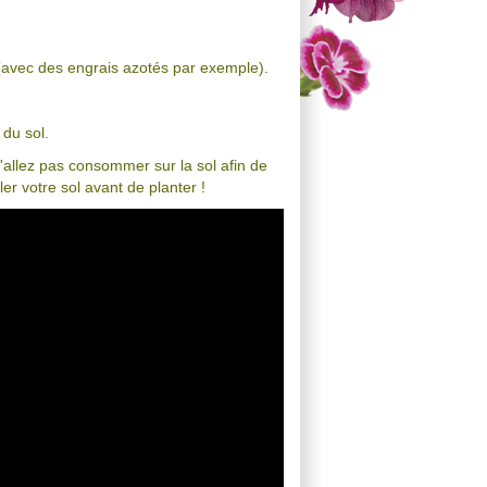
l (avec des engrais azotés par exemple).
é du sol.
 n'allez pas consommer sur la sol afin de
ler votre sol avant de planter !