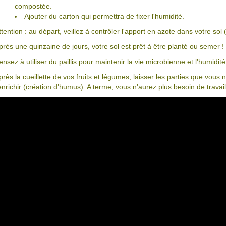
compostée.
Ajouter du carton qui permettra de fixer l'humidité.
ttention : au départ, veillez à contrôler l'apport en azote dans votre so
près une quinzaine de jours, votre sol est prêt à être planté ou semer !
ensez à utiliser du paillis pour maintenir la vie microbienne et l'humidit
près la cueillette de vos fruits et légumes, laisser les parties que vous
'enrichir (création d'humus). A terme, vous n'aurez plus besoin de travail