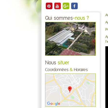
A
Qui sommes
-nous ?
A
P
A
l
Nous
situer
Coordonnées
&
Horaires