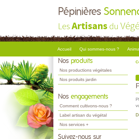
Pépinières
Sonnend
Artisans
Végé
Les
du
Accueil
Qui sommes-nous ?
Anima
Nos
produits
C
Nos productions végétales
Nos produits jardin
Nos
engagements
P
v
Comment cultivons-nous ?
D
Label artisan du végétal
Nos services +
Suivez-nous sur