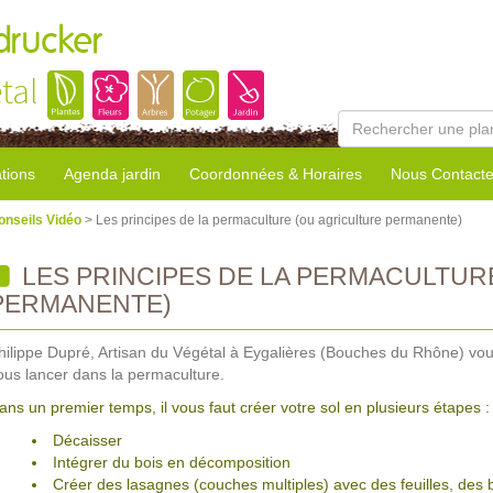
rucker
tal
tions
Agenda jardin
Coordonnées & Horaires
Nous Contacte
onseils Vidéo
> Les principes de la permaculture (ou agriculture permanente)
LES PRINCIPES DE LA PERMACULTUR
PERMANENTE)
hilippe Dupré, Artisan du Végétal à Eygalières (Bouches du Rhône) vou
ous lancer dans la permaculture.
ans un premier temps, il vous faut créer votre sol en plusieurs étapes :
Décaisser
Intégrer du bois en décomposition
Créer des lasagnes (couches multiples) avec des feuilles, des