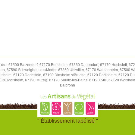
 de :
67500 Batzendorf, 67170 Berstheim, 67350 Dauendorf, 67170 Hochstett, 672
gen, 67590 Schweighouse s/Moder, 67350 Uhlwiller, 67170 Wahlenheim, 67500 We
volsheim, 67120 Dachstein, 67190 Dinsheim s/Bruche, 67120 Dorlisheim, 67120 D
7120 Molsheim, 67190 Mutzig, 67120 Soultz-les-Bains, 67190 Still, 67120 Wolxhe
Balbronn
" Établissement labélisé "