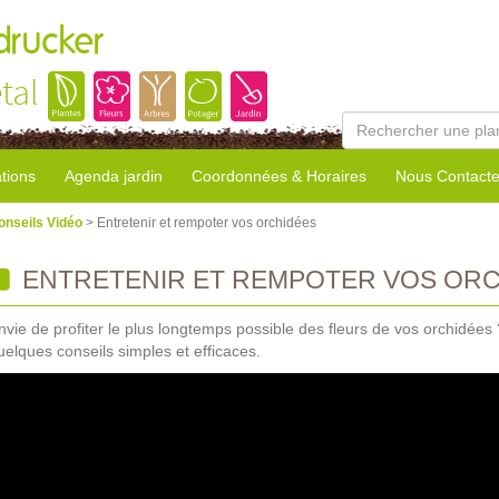
rucker
tal
tions
Agenda jardin
Coordonnées & Horaires
Nous Contacte
onseils Vidéo
> Entretenir et rempoter vos orchidées
ENTRETENIR ET REMPOTER VOS OR
nvie de profiter le plus longtemps possible des fleurs de vos orchidées ?
uelques conseils simples et efficaces.