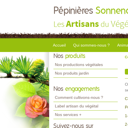
Pépinières
Sonnend
Artisans
Végé
Les
du
Accueil
Qui sommes-nous ?
Anima
Nos
produits
C
Nos productions végétales
Nos produits jardin
O
Nos
engagements
s
Comment cultivons-nous ?
C
Label artisan du végétal
P
Nos services +
1
2
Suivez-nous sur