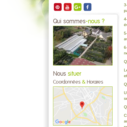
3
p
4
Qui sommes
-nous ?
é
5
a
6
n
Q
L
Nous
situer
e
Coordonnées
&
Horaires
Q
U
s
Q
C
a
p