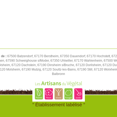
 de :
67500 Batzendorf, 67170 Berstheim, 67350 Dauendorf, 67170 Hochstett, 672
gen, 67590 Schweighouse s/Moder, 67350 Uhlwiller, 67170 Wahlenheim, 67500 We
volsheim, 67120 Dachstein, 67190 Dinsheim s/Bruche, 67120 Dorlisheim, 67120 D
7120 Molsheim, 67190 Mutzig, 67120 Soultz-les-Bains, 67190 Still, 67120 Wolxhe
Balbronn
" Établissement labélisé "