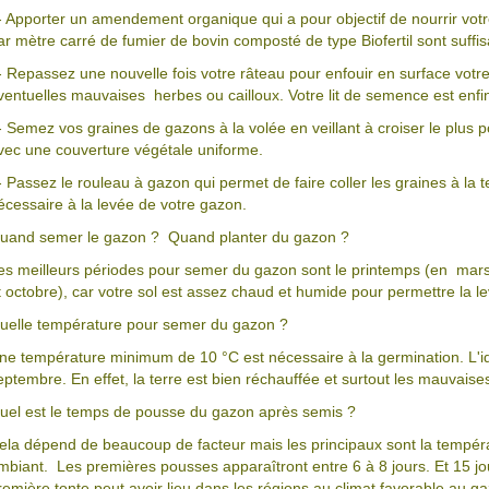
- Apporter un amendement organique qui a pour objectif de nourrir votr
ar mètre carré de fumier de bovin composté de type Biofertil sont suffi
- Repassez une nouvelle fois votre râteau pour enfouir en surface vot
ventuelles mauvaises herbes ou cailloux. Votre lit de semence est enf
- Semez vos graines de gazons à la volée en veillant à croiser le plus p
vec une couverture végétale uniforme.
- Passez le rouleau à gazon qui permet de faire coller les graines à la te
écessaire à la levée de votre gazon.
uand semer le gazon ? Quand planter du gazon ?
es meilleurs périodes pour semer du gazon sont le printemps (en mars 
t octobre), car votre sol est assez chaud et humide pour permettre la 
uelle température pour semer du gazon ?
ne température minimum de 10 °C est nécessaire à la germination. L'id
eptembre. En effet, la terre est bien réchauffée et surtout les mauvaise
uel est le temps de pousse du gazon après semis ?
ela dépend de beaucoup de facteur mais les principaux sont la températu
mbiant. Les premières pousses apparaîtront entre 6 à 8 jours. Et 15 jo
remière tonte peut avoir lieu dans les régions au climat favorable au g